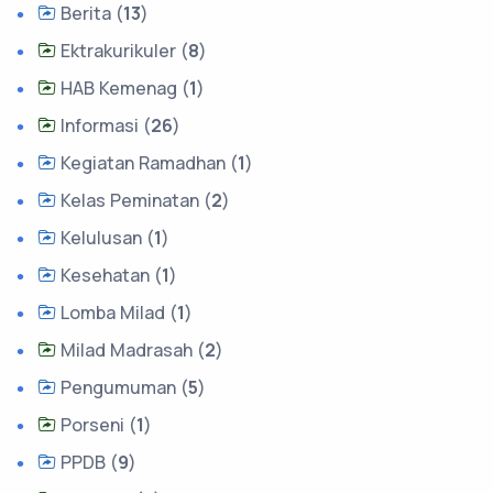
Berita (
13
)
Ektrakurikuler (
8
)
HAB Kemenag (
1
)
Informasi (
26
)
Kegiatan Ramadhan (
1
)
Kelas Peminatan (
2
)
Kelulusan (
1
)
Kesehatan (
1
)
Lomba Milad (
1
)
Milad Madrasah (
2
)
Pengumuman (
5
)
Porseni (
1
)
PPDB (
9
)