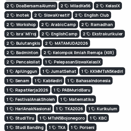
2
DoaBersamaAlumni
2
MiladKe56
2
KelasIX
2
Inotek
2
SiswaKreatif
2
English Club
2
Workshop
2
ArabicCamp
2
Ramadhan
2
Isra' Mi'roj
2
EnglishCamp
2
Ekstrakurikuler
2
Bulutangkis
2
MATAMUDA2026
2
Badminton
2
Kelompok Ilmiah Remaja (KIR)
2
Pencaksilat
1
PelepasanSiswaKelasIX
1
ApiUnggun
1
JumatSehat
1
KKMMTsN5Kediri
1
Senam
1
KabKediri
1
BahasaIndonesia
1
RapatKerja2026
1
PABMuridBaru
1
FestivalAnakSholeh
1
Matematika
1
HariAnakNasional
1
TKA2026
1
Kurikulum
1
StudiTiru
1
MTsN5Bojonegoro
1
KBC
1
Studi Banding
1
TKA
1
Porseni