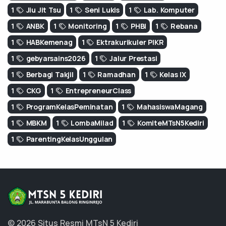
1
Jiu Jit Tsu
1
Seni Lukis
1
Lab. Komputer
1
ANBK
1
Monitoring
1
PHBI
1
Rebana
1
HABKemenag
1
Ektrakurikuler PIKR
1
gebyarsains2026
1
Jalur Prestasi
1
Berbagi Takjil
1
Ramadhan
1
Kelas IX
1
CKG
1
EntrepreneurClass
1
ProgramKelasPeminatan
1
MahasiswaMagang
1
MBKM
1
LombaMilad
1
KomiteMTsN5Kediri
1
ParentingKelasUnggulan
© 2026 Situs Resmi MTsN 5 Kediri