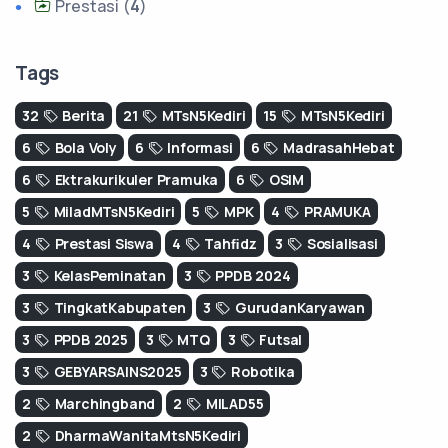
Prestasi (
4
)
Tags
32
Berita
21
MTsN5Kediri
15
MTsN5Kediri
6
Bola Voly
6
Informasi
6
MadrasahHebat
6
Ektrakurikuler Pramuka
6
OSIM
5
MiladMTsN5Kediri
5
MPK
4
PRAMUKA
4
Prestasi Siswa
4
Tahﬁdz
3
Sosialisasi
3
KelasPeminatan
3
PPDB 2024
3
TingkatKabupaten
3
GurudanKaryawan
3
PPDB 2025
3
MTQ
3
Futsal
3
GEBYARSAINS2025
3
Robotika
2
Marchingband
2
MILAD55
2
DharmaWanitaMtsN5Kediri