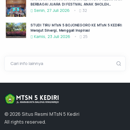
BERBAGAI JUARA DI FESTIVAL ANAK SHOLEH
KABUPATEN KEDIRI
Senin, 27 Juli 2026
32
STUDI TIRU MTsN 5 BOJONEGORO KE MTsN 5 KEDIRI:
Merajut Sinergi, Menggali Inspirasi
Kamis, 23 Juli 2026
25
Cari info lainnya
© 2026 Situs Resmi MTsN 5 Kediri
All rights reserved.