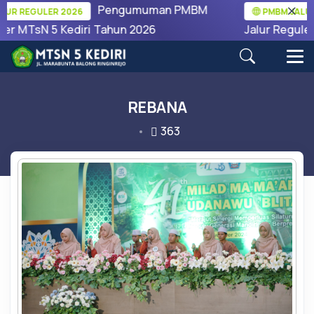
Pengumuman PMBM
R REGULER 2026
PMBM JALUR 
er MTsN 5 Kediri Tahun 2026
Jalur Reguler 
REBANA
363