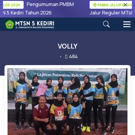
Pengumuman PMBM
LER 2026
PMBM JALUR REGULER
N 5 Kediri Tahun 2026
Jalur Reguler MTsN 5
VOLLY
484