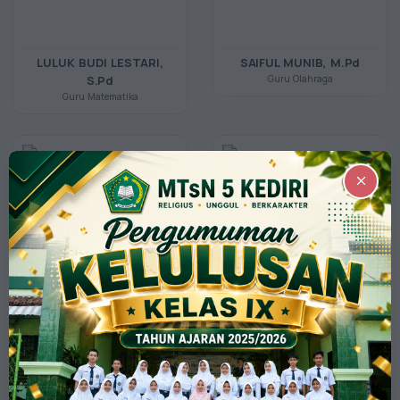
LULUK BUDI LESTARI,
SAIFUL MUNIB, M.Pd
S.Pd
Guru Olahraga
Guru Matematika
IMAM SANTOSA, S.Ag
SIDIQ SANTOSA, S.Pd
Guru Akidah Akhlak
Guru IPS