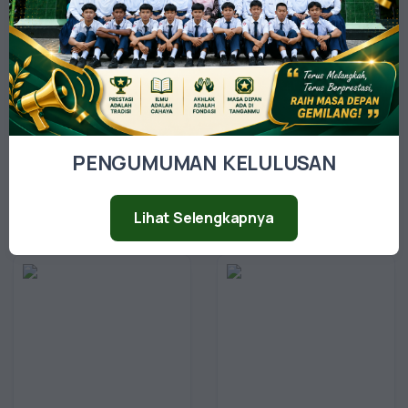
PENGUMUMAN KELULUSAN
M. NUR OKTAVIYAN
MUHAMMAD
Guru BK
FATHURROZI, S.Ag
Lihat Selengkapnya
Guru Fiqih