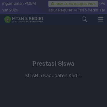
umuman PMBM
Pengum
PMBM JALUR REGULER 2026
 2026
Jalur Reguler MTsN 5 Kediri Tahun 2
Prestasi Siswa
MTsN 5 Kabupaten Kediri