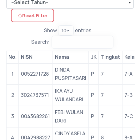
--Select Tahun--
Reset Filter
Show
entries
Search:
No.
NISN
Nama
JK
Tingkat
Kelas
DINDA
1
0052271728
P
7
7-A
PUSPITASARI
IKA AYU
2
3024737571
P
7
7-B
WULANDARI
FEBI WULAN
3
0043682261
P
7
7-C
DARI
CINDY ASELA
4
0042988227
P
8
8-A