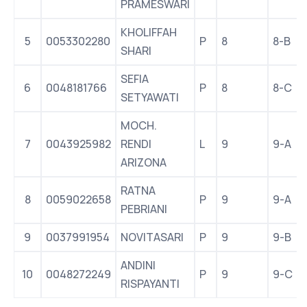
PRAMESWARI
KHOLIFFAH
5
0053302280
P
8
8-B
SHARI
SEFIA
6
0048181766
P
8
8-C
SETYAWATI
MOCH.
7
0043925982
RENDI
L
9
9-A
ARIZONA
RATNA
8
0059022658
P
9
9-A
PEBRIANI
9
0037991954
NOVITASARI
P
9
9-B
ANDINI
10
0048272249
P
9
9-C
RISPAYANTI