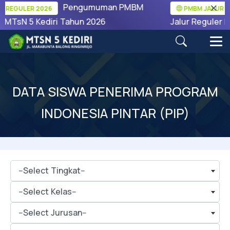
Pengumuman PMBM
 REGULER 2026
PMBM JALUR RE
 MTsN 5 Kediri Tahun 2026
Jalur Reguler M
DATA SISWA PENERIMA PROGRAM
INDONESIA PINTAR (PIP)
--Select Tingkat--
--Select Kelas--
--Select Jurusan--