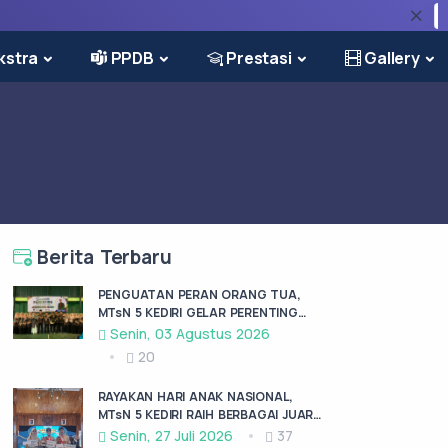
PMB
kstra
PPDB
Prestasi
Gallery
Berita Terbaru
PENGUATAN PERAN ORANG TUA,
MTsN 5 KEDIRI GELAR PERENTING
BERSAMA BMB AIRLANGGA KRAS
Senin, 03 Agustus 2026
20
RAYAKAN HARI ANAK NASIONAL,
MTsN 5 KEDIRI RAIH BERBAGAI JUARA
DI FESTIVAL ANAK SHOLEH
Senin, 27 Juli 2026
37