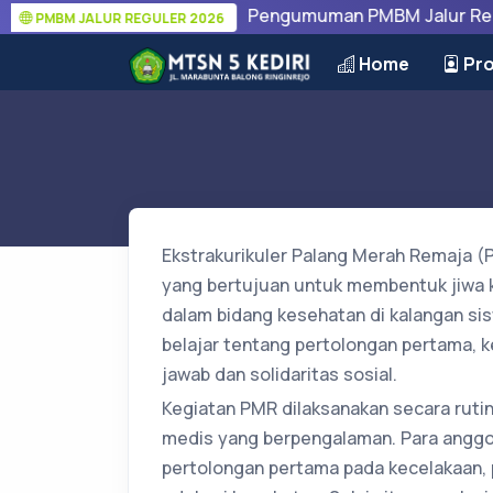
Pengumuman PMBM Jalur Reguler 
MBM JALUR REGULER 2026
Home
Pro
Ekstrakurikuler Palang Merah Remaja (
yang bertujuan untuk membentuk jiwa 
dalam bidang kesehatan di kalangan si
belajar tentang pertolongan pertama, 
jawab dan solidaritas sosial.
Kegiatan PMR dilaksanakan secara ruti
medis yang berpengalaman. Para anggot
pertolongan pertama pada kecelakaan, p