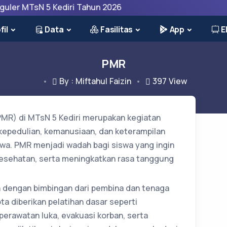
MTsN 5 Kediri Tahun 2026
fil
Data
Fasilitas
App
E
PMR
By : Miftahul Faizin
397
View
PMR) di MTsN 5 Kediri merupakan kegiatan
kepedulian, kemanusiaan, dan keterampilan
swa. PMR menjadi wadah bagi siswa yang ingin
kesehatan, serta meningkatkan rasa tanggung
n dengan bimbingan dari pembina dan tenaga
a diberikan pelatihan dasar seperti
erawatan luka, evakuasi korban, serta