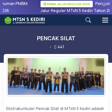
muman PMBM
Pengumu
PMBM JALUR REGULER 2026
2026
Jalur Reguler MTsN 5 Kediri Tahun 202
PENCAK SILAT
441
Ekstrakurikuler Pencak Silat di MTsN 5 Kediri adalah