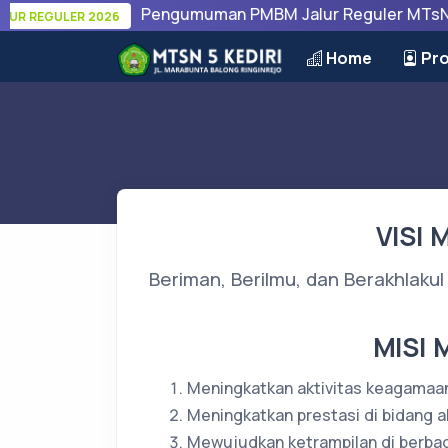
Pengumuman PMBM Jalur Reguler MTsN 5 Ked
EGULER 2026
Home
Pro
VISI
Beriman, Berilmu, dan Berakhlaku
MISI
Meningkatkan aktivitas keagamaan 
Meningkatkan prestasi di bidang 
Mewujudkan ketrampilan di berbag