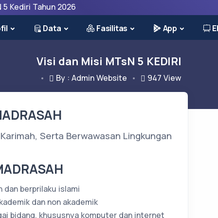
iri Tahun 2026
fil
Data
Fasilitas
App
E
Visi dan Misi MTsN 5 KEDIRI
By : Admin Website
947
View
 MADRASAH
l Karimah, Serta Berwawasan Lingkungan
 MADRASAH
dan berprilaku islami
akademik dan non akademik
ai bidang, khususnya komputer dan internet