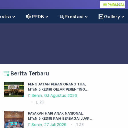
PMBM JALUR REGU
kstra
PPDB
Prestasi
Gallery
Berita Terbaru
PENGUATAN PERAN ORANG TUA,
MTsN 5 KEDIRI GELAR PERENTING
BERSAMA BMB AIRLANGGA KRAS
Senin, 03 Agustus 2026
20
RAYAKAN HARI ANAK NASIONAL,
MTsN 5 KEDIRI RAIH BERBAGAI JUARA
DI FESTIVAL ANAK SHOLEH
Senin, 27 Juli 2026
38