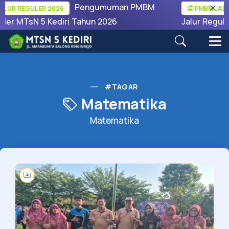
Pengumuman PMBM
LUR REGULER 2026
PMBM JALUR
ler MTsN 5 Kediri Tahun 2026
Jalur Regule
#TAGAR
Matematika
Matematika