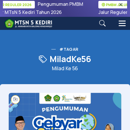
Pengumuman PMBM
 REGULER 2026
PMBM JALUR R
r MTsN 5 Kediri Tahun 2026
Jalur Reguler M
#TAGAR
MiladKe56
Milad Ke 56