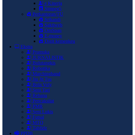
e Kinerja
Simpeg5
Perkantoran/TU
Srikandi
Saktiweb
OmSpan
E-monev
Digit kemenkeu
Ekstra
Pramuka
JURNALISTIK
Bulutangkis
Robotika
Marchingband
Jiu Jit Tsu
Bola Voly
Seni Tari
Rebana
Pencaksilat
PMR
Seni Lukis
Futsal
MTQ
Tahfidz
PPDB