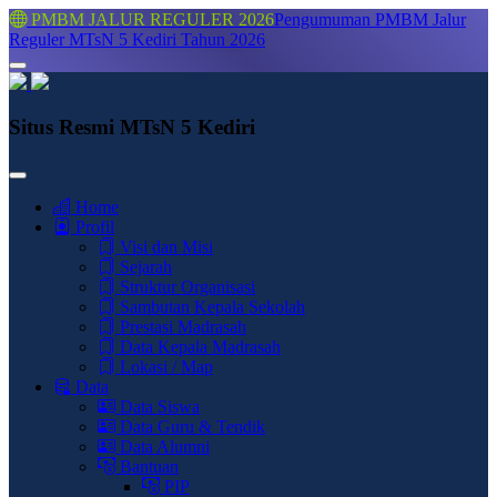
PMBM JALUR REGULER 2026
Pengumuman PMBM Jalur
Reguler MTsN 5 Kediri Tahun 2026
Situs Resmi MTsN 5 Kediri
Home
Profil
Visi dan Misi
Sejarah
Struktur Organisasi
Sambutan Kepala Sekolah
Prestasi Madrasah
Data Kepala Madrasah
Lokasi / Map
Data
Data Siswa
Data Guru & Tendik
Data Alumni
Bantuan
PIP