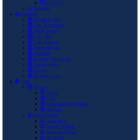
GNOTA
Statistik
Fasilitas
Ruang Kelas
Lab. Komputer
Sport Center
Lab. IPA
Lab. Bahasa
Perpustakaan
Mushola
Kantor Tata Usaha
Taman Hijau
Kantin
Hotspot Area
App
Siswa
NISN
CBT
Perpustakaan Digital
Mediasi
Guru/Tendik
Simpatika
Raport Digital
Presensi Online
My ASN