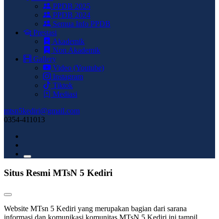
PPDB 2025
PPDB 2024
Semua Info PPDB
Prestasi
Akademik
Non Akademik
Gallery
Video (Youtube)
Instagram
Tiktok
Mediasi
mtsn5kediri@gmail.com
0354-411013
Situs Resmi MTsN 5 Kediri
Website MTsn 5 Kediri yang merupakan bagian dari sarana
informasi dan komunikasi komunitas MTsN 5 Kediri ini tampil