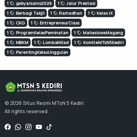
1
gebyarsains2026
1
Jalur Prestasi
1
Berbagi Takjil
1
Ramadhan
1
Kelas IX
1
CKG
1
EntrepreneurClass
1
ProgramKelasPeminatan
1
MahasiswaMagang
1
MBKM
1
LombaMilad
1
KomiteMTsN5Kediri
1
ParentingKelasUnggulan
© 2026 Situs Resmi MTsN 5 Kediri
All rights reserved.