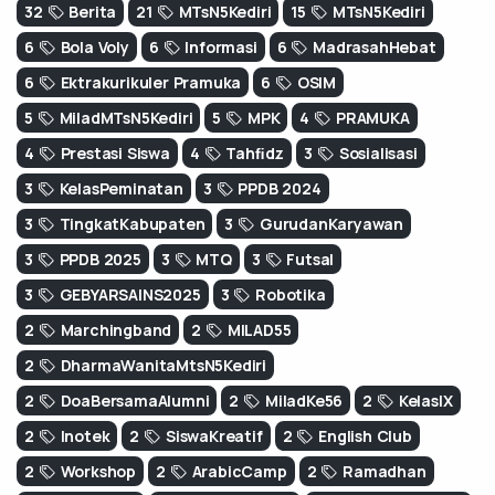
32
Berita
21
MTsN5Kediri
15
MTsN5Kediri
6
Bola Voly
6
Informasi
6
MadrasahHebat
6
Ektrakurikuler Pramuka
6
OSIM
5
MiladMTsN5Kediri
5
MPK
4
PRAMUKA
4
Prestasi Siswa
4
Tahﬁdz
3
Sosialisasi
3
KelasPeminatan
3
PPDB 2024
3
TingkatKabupaten
3
GurudanKaryawan
3
PPDB 2025
3
MTQ
3
Futsal
3
GEBYARSAINS2025
3
Robotika
2
Marchingband
2
MILAD55
2
DharmaWanitaMtsN5Kediri
2
DoaBersamaAlumni
2
MiladKe56
2
KelasIX
2
Inotek
2
SiswaKreatif
2
English Club
2
Workshop
2
ArabicCamp
2
Ramadhan