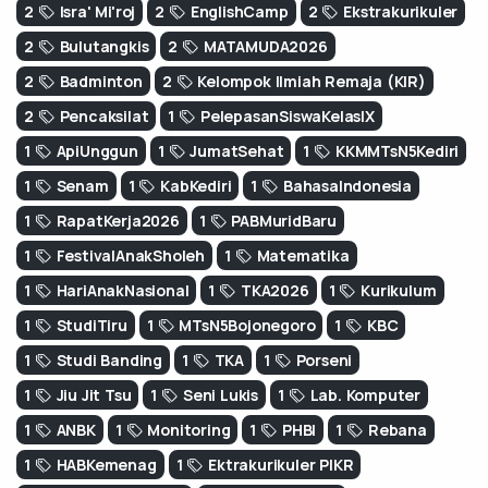
2
Isra' Mi'roj
2
EnglishCamp
2
Ekstrakurikuler
2
Bulutangkis
2
MATAMUDA2026
2
Badminton
2
Kelompok Ilmiah Remaja (KIR)
2
Pencaksilat
1
PelepasanSiswaKelasIX
1
ApiUnggun
1
JumatSehat
1
KKMMTsN5Kediri
1
Senam
1
KabKediri
1
BahasaIndonesia
1
RapatKerja2026
1
PABMuridBaru
1
FestivalAnakSholeh
1
Matematika
1
HariAnakNasional
1
TKA2026
1
Kurikulum
1
StudiTiru
1
MTsN5Bojonegoro
1
KBC
1
Studi Banding
1
TKA
1
Porseni
1
Jiu Jit Tsu
1
Seni Lukis
1
Lab. Komputer
1
ANBK
1
Monitoring
1
PHBI
1
Rebana
1
HABKemenag
1
Ektrakurikuler PIKR