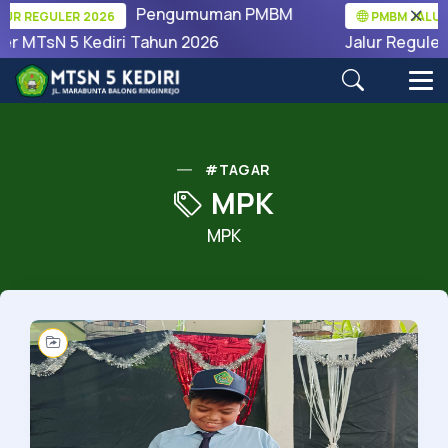
Pengumuman PMBM
 REGULER 2026
PMBM JALUR RE
 MTsN 5 Kediri Tahun 2026
Jalur Reguler M
#TAGAR
MPK
MPK