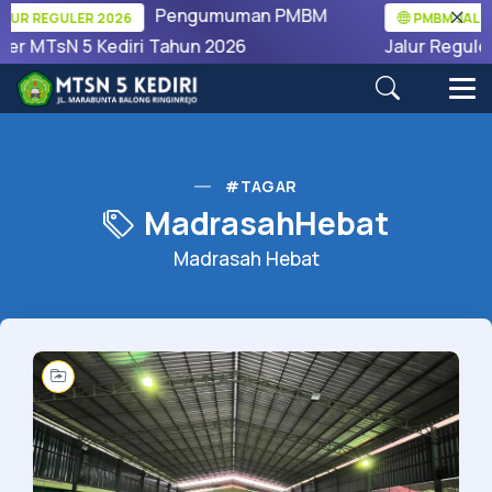
Pengumuman PMBM
 REGULER 2026
PMBM JALUR R
r MTsN 5 Kediri Tahun 2026
Jalur Reguler M
#TAGAR
MadrasahHebat
Madrasah Hebat