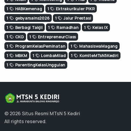
1
HABKemenag
1
Ektrakurikuler PIKR
1
gebyarsains2026
1
Jalur Prestasi
1
Berbagi Takjil
1
Ramadhan
1
Kelas IX
1
CKG
1
EntrepreneurClass
1
ProgramKelasPeminatan
1
MahasiswaMagang
1
MBKM
1
LombaMilad
1
KomiteMTsN5Kediri
1
ParentingKelasUnggulan
© 2026 Situs Resmi MTsN 5 Kediri
All rights reserved.