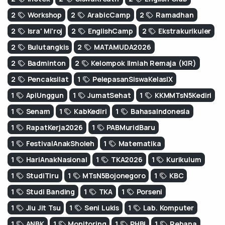
2
Workshop
2
ArabicCamp
2
Ramadhan
2
Isra' Mi'roj
2
EnglishCamp
2
Ekstrakurikuler
2
Bulutangkis
2
MATAMUDA2026
2
Badminton
2
Kelompok Ilmiah Remaja (KIR)
2
Pencaksilat
1
PelepasanSiswaKelasIX
1
ApiUnggun
1
JumatSehat
1
KKMMTsN5Kediri
1
Senam
1
KabKediri
1
BahasaIndonesia
1
RapatKerja2026
1
PABMuridBaru
1
FestivalAnakSholeh
1
Matematika
1
HariAnakNasional
1
TKA2026
1
Kurikulum
1
StudiTiru
1
MTsN5Bojonegoro
1
KBC
1
Studi Banding
1
TKA
1
Porseni
1
Jiu Jit Tsu
1
Seni Lukis
1
Lab. Komputer
1
ANBK
1
Monitoring
1
PHBI
1
Rebana