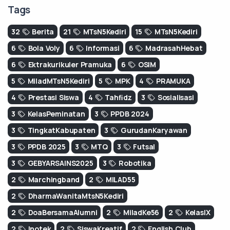
Tags
32
Berita
21
MTsN5Kediri
15
MTsN5Kediri
6
Bola Voly
6
Informasi
6
MadrasahHebat
6
Ektrakurikuler Pramuka
6
OSIM
5
MiladMTsN5Kediri
5
MPK
4
PRAMUKA
4
Prestasi Siswa
4
Tahﬁdz
3
Sosialisasi
3
KelasPeminatan
3
PPDB 2024
3
TingkatKabupaten
3
GurudanKaryawan
3
PPDB 2025
3
MTQ
3
Futsal
3
GEBYARSAINS2025
3
Robotika
2
Marchingband
2
MILAD55
2
DharmaWanitaMtsN5Kediri
2
DoaBersamaAlumni
2
MiladKe56
2
KelasIX
2
Inotek
2
SiswaKreatif
2
English Club