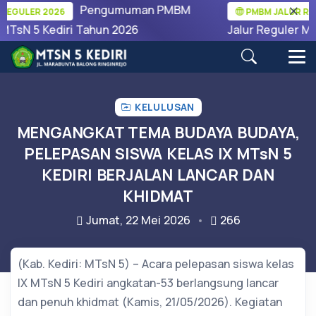
Pengumuman PMBM
ULER 2026
PMBM JALUR REGUL
sN 5 Kediri Tahun 2026
Jalur Reguler MTsN 
KELULUSAN
MENGANGKAT TEMA BUDAYA BUDAYA,
PELEPASAN SISWA KELAS IX MTsN 5
KEDIRI BERJALAN LANCAR DAN
KHIDMAT
Jumat, 22 Mei 2026
266
(Kab. Kediri: MTsN 5) – Acara pelepasan siswa kelas
IX MTsN 5 Kediri angkatan-53 berlangsung lancar
dan penuh khidmat (Kamis, 21/05/2026). Kegiatan