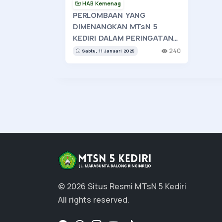
HAB Kemenag
PERLOMBAAN YANG
DIMENANGKAN MTsN 5
KEDIRI DALAM PERINGATAN
HAB KEMENTERIAN AGAMA
240
Sabtu, 11 Januari 2025
KABUPATEN KEDIRI
© 2026 Situs Resmi MTsN 5 Kediri
All rights reserved.