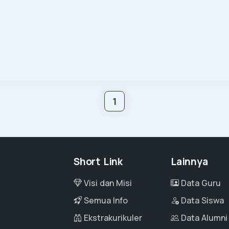
1
Short Link
Lainnya
Visi dan Misi
Data Guru
Semua Info
Data Siswa
Ekstrakurikuler
Data Alumni