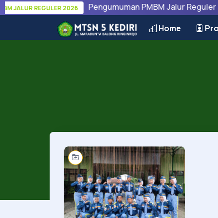
Pengumuman PMBM Jalur Reguler MTsN
ALUR REGULER 2026
Home
Pro