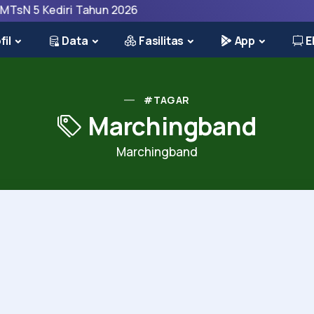
 5 Kediri Tahun 2026
fil
Data
Fasilitas
App
E
#TAGAR
Marchingband
Marchingband