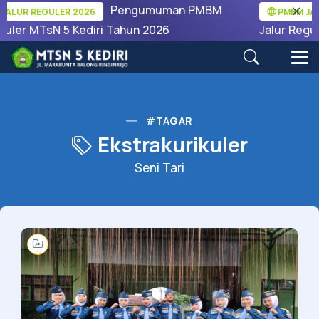
Pengumuman PMBM
ALUR REGULER 2026
PMBM JALU
uler MTsN 5 Kediri Tahun 2026
Jalur Regule
#TAGAR
Ekstrakurikuler
Seni Tari