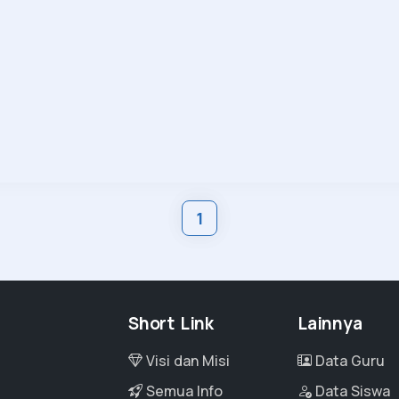
1
Short Link
Lainnya
Visi dan Misi
Data Guru
Semua Info
Data Siswa