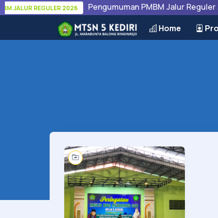
Pengumuman PMBM Jalur Reguler MTsN 
ALUR REGULER 2026
Home
Pro