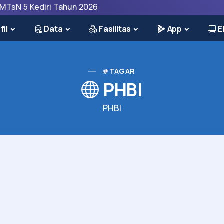
5 Kediri Tahun 2026
fil
Data
Fasilitas
App
E
#TAGAR
PHBI
PHBI