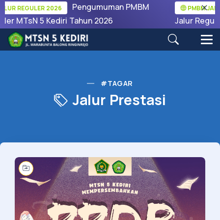
Pengumuman PMBM
LUR REGULER 2026
PMBM JALUR
ler MTsN 5 Kediri Tahun 2026
Jalur Regule
#TAGAR
Jalur Prestasi