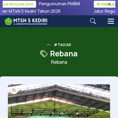
Pengumuman PMBM
LUR REGULER 2026
PMBM JALUR
ler MTsN 5 Kediri Tahun 2026
Jalur Regule
#TAGAR
Rebana
Rebana