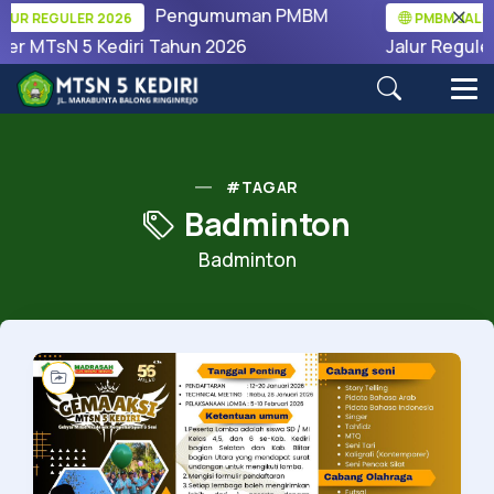
Pengumuman PMBM
UR REGULER 2026
PMBM JALUR
ler MTsN 5 Kediri Tahun 2026
Jalur Reguler
#TAGAR
Badminton
Badminton